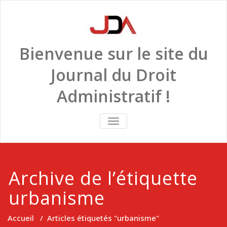
Skip
to
content
Bienvenue sur le site du
Journal du Droit
Administratif !
TOGGLE
NAVIGATION
Archive de l’étiquette
urbanisme
Accueil
/
Articles étiquetés "urbanisme"