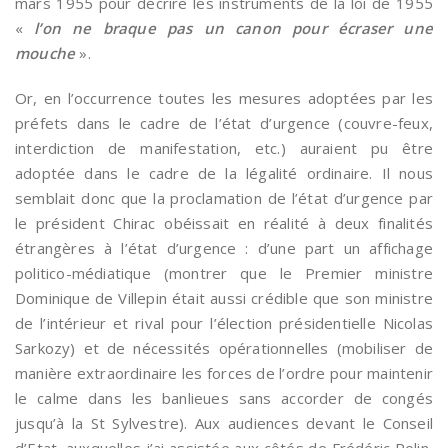
mars 1955 pour décrire les instruments de la loi de 1955
«
l’on ne braque pas un canon pour écraser une
mouche
».
Or, en l’occurrence toutes les mesures adoptées par les
préfets dans le cadre de l’état d’urgence (couvre-feux,
interdiction de manifestation, etc.) auraient pu être
adoptée dans le cadre de la légalité ordinaire. Il nous
semblait donc que la proclamation de l’état d’urgence par
le président Chirac obéissait en réalité à deux finalités
étrangères à l’état d’urgence : d’une part un affichage
politico-médiatique (montrer que le Premier ministre
Dominique de Villepin était aussi crédible que son ministre
de l’intérieur et rival pour l’élection présidentielle Nicolas
Sarkozy) et de nécessités opérationnelles (mobiliser de
manière extraordinaire les forces de l’ordre pour maintenir
le calme dans les banlieues sans accorder de congés
jusqu’à la St Sylvestre). Aux audiences devant le Conseil
d’Etat, auxquelles j’ai assistée aux côtés de Frédéric Rolin,