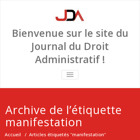
Skip
to
content
Bienvenue sur le site du
Journal du Droit
Administratif !
TOGGLE
NAVIGATION
Archive de l’étiquette
manifestation
Accueil
/
Articles étiquetés "manifestation"