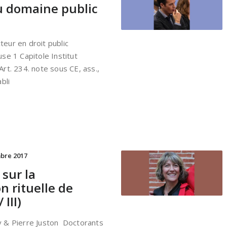
u domaine public
eur en droit public
se 1 Capitole Institut
rt. 234. note sous CE, ass.,
bli
bre 2017
 sur la
on rituelle de
 III)
 & Pierre Juston Doctorants