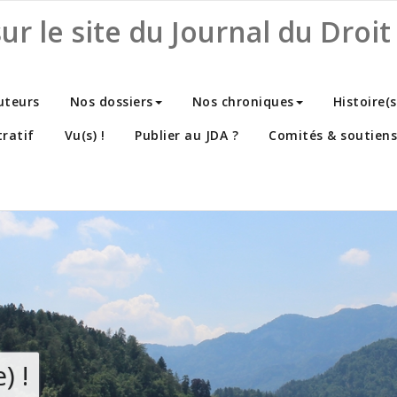
r le site du Journal du Droit 
uteurs
Nos dossiers
Nos chroniques
Histoire(
ratif
Vu(s) !
Publier au JDA ?
Comités & soutiens
) !