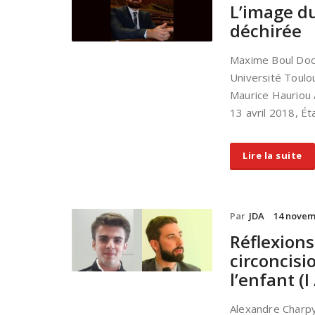
L’image d
déchirée
Maxime Boul Doct
Université Toulou
Maurice Hauriou A
13 avril 2018, Éta
Lire la suite
Par
JDA
14 novem
Réflexions
circoncisi
l’enfant (I /
Alexandre Charpy