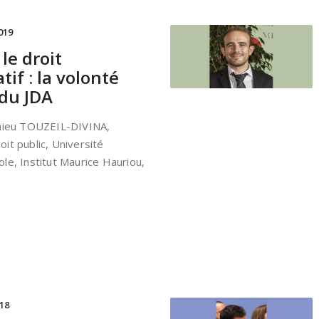
019
le droit
tif : la volonté
 du JDA
thieu TOUZEIL-DIVINA,
it public, Université
le, Institut Maurice Hauriou,
18