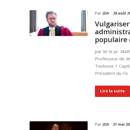
Par
JDA
28 août 2
Vulgariser 
administra
populaire
par M. le pr. Ma
Professeur de dro
Toulouse 1 Capito
Président du Co
Lire la suite
Par
JDA
21 mai 20