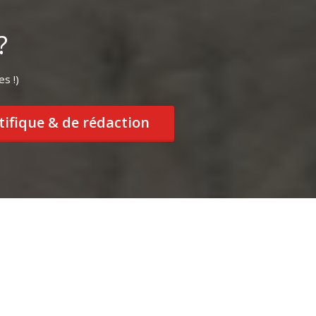
?
es !)
tifique & de rédaction
s