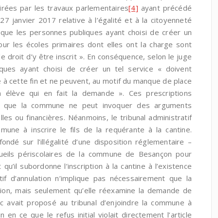
airées par les travaux parlementaires
[4]
ayant précédé
27 janvier 2017 relative à l’égalité et à la citoyenneté
t que les personnes publiques ayant choisi de créer un
our les écoles primaires dont elles ont la charge sont
e droit d’y être inscrit ». En conséquence, selon le juge
iques ayant choisi de créer un tel service « doivent
 à cette fin et ne peuvent, au motif du manque de place
un élève qui en fait la demande ». Ces prescriptions
ent que la commune ne peut invoquer des arguments
les ou financières. Néanmoins, le tribunal administratif
une à inscrire le fils de la requérante à la cantine.
ndé sur l’illégalité d’une disposition réglementaire –
cueils périscolaires de la commune de Besançon pour
qu’il subordonne l’inscription à la cantine à l’existence
if d’annulation n’implique pas nécessairement que la
ion, mais seulement qu’elle réexamine la demande de
lic avait proposé au tribunal d’enjoindre la commune à
 en ce que le refus initial violait directement l’article