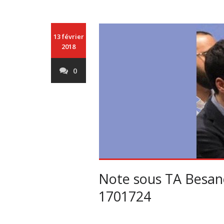
13 février
2018
0
Note sous TA Besan
1701724