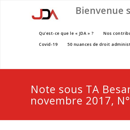
Skip
Bienvenue su
to
content
Qu’est-ce que le « JDA » ?
Nos contrib
Covid-19
50 nuances de droit administ
Note sous TA Besa
novembre 2017, N