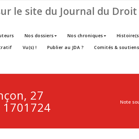
r le site du Journal du Droit 
uteurs
Nos dossiers
Nos chroniques
Histoire(
ratif
Vu(s) !
Publier au JDA ?
Comités & soutiens
nçon, 27
Note so
° 1701724