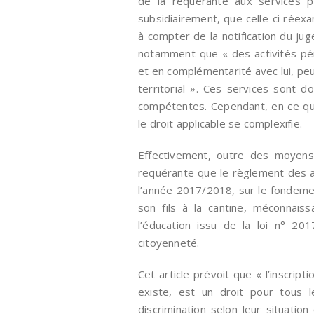
de la requérante aux services pér
subsidiairement, que celle-ci réexa
à compter de la notification du jug
notamment que « des activités péri
et en complémentarité avec lui, peu
territorial ». Ces services sont 
compétentes. Cependant, en ce qui 
le droit applicable se complexifie.
Effectivement, outre des moyens t
requérante que le règlement des a
l’année 2017/2018, sur le fondement
son fils à la cantine, méconnaiss
l’éducation issu de la loi n° 201
citoyenneté.
Cet article prévoit que « l’inscript
existe, est un droit pour tous l
discrimination selon leur situation