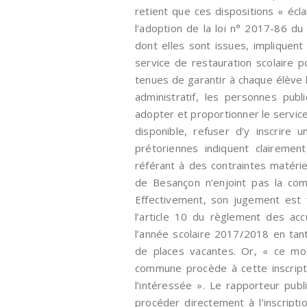
retient que ces dispositions « écl
l’adoption de la loi n° 2017-86 du 
dont elles sont issues, impliquen
service de restauration scolaire p
tenues de garantir à chaque élève l
administratif, les personnes publ
adopter et proportionner le service
disponible, refuser d’y inscrire 
prétoriennes indiquent clairem
référant à des contraintes matériel
de Besançon n’enjoint pas la comm
Effectivement, son jugement est fo
l’article 10 du règlement des ac
l’année scolaire 2017/2018 en tant 
de places vacantes. Or, « ce mot
commune procède à cette inscript
l’intéressée ». Le rapporteur pub
procéder directement à l’inscription