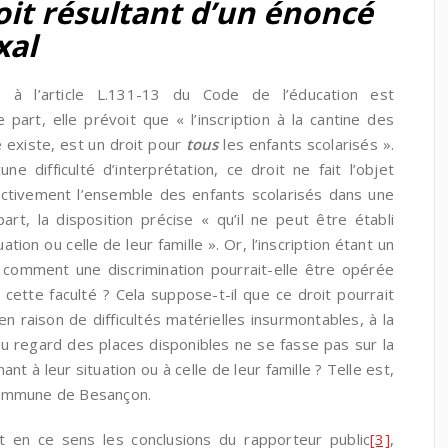
oit résultant d’un énoncé
xal
ue à l’article L.131-13 du Code de l’éducation est
part, elle prévoit que « l’inscription à la cantine des
e existe, est un droit pour
tous
les enfants scolarisés ».
e difficulté d’interprétation, ce droit ne fait l’objet
ctivement l’ensemble des enfants scolarisés dans une
art, la disposition précise « qu’il ne peut être établi
ation ou celle de leur famille ». Or, l’inscription étant un
 comment une discrimination pourrait-elle être opérée
cette faculté ? Cela suppose-t-il que ce droit pourrait
 raison de difficultés matérielles insurmontables, à la
au regard des places disponibles ne se fasse pas sur la
ant à leur situation ou à celle de leur famille ? Telle est,
a commune de Besançon.
ant en ce sens les conclusions du rapporteur public
[3]
,