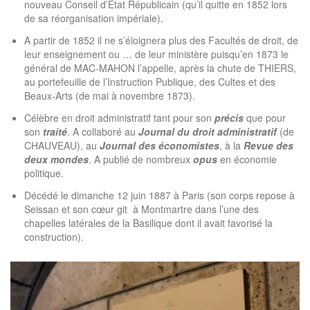
nouveau Conseil d’Etat Républicain (qu’il quitte en 1852 lors
de sa réorganisation impériale).
A partir de 1852 il ne s’éloignera plus des Facultés de droit, de
leur enseignement ou … de leur ministère puisqu’en 1873 le
général de MAC-MAHON l’appelle, après la chute de THIERS,
au portefeuille de l’Instruction Publique, des Cultes et des
Beaux-Arts (de mai à novembre 1873).
Célèbre en droit administratif tant pour son
précis
que pour
son
traité
. A collaboré au
Journal du droit administratif
(de
CHAUVEAU), au
Journal des économistes
, à la
Revue
des
deux mondes
. A publié de nombreux
opus
en économie
politique.
Décédé le dimanche 12 juin 1887 à Paris (son corps repose à
Seissan et son cœur git à Montmartre dans l’une des
chapelles latérales de la Basilique dont il avait favorisé la
construction).