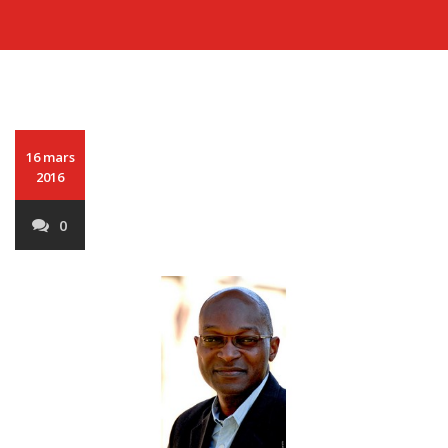
16 mars
2016
0