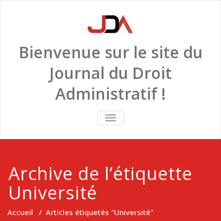
Skip
to
content
Bienvenue sur le site du
Journal du Droit
Administratif !
TOGGLE
NAVIGATION
Archive de l’étiquette
Université
Accueil
/
Articles étiquetés "Université"