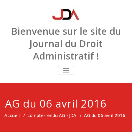
Skip
to
content
Bienvenue sur le site du
Journal du Droit
Administratif !
TOGGLE
NAVIGATION
AG du 06 avril 2016
Accueil
/
compte-rendu AG - JDA
/
AG du 06 avril 2016