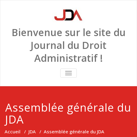
Skip
to
content
Bienvenue sur le site du
Journal du Droit
Administratif !
TOGGLE
NAVIGATION
Assemblée générale du
JDA
Accueil
/
JDA
/
Assemblée générale du JDA