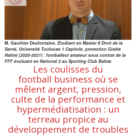
M. Gauthier Desfontaine
,
Etudiant en Master II Droit de la
Santé, Université Toulouse 1 Capitole, promotion Gisèle
Halimi (2020-2021)
;
footballeur amateur sous contrat de la
FFF évoluant en National 3 au Sporting Club Balma
Les coulisses du
football business où se
mêlent argent, pression,
culte de la performance et
hypermédiatisation : un
terreau propice au
développement de troubles