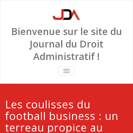
Skip
to
content
Bienvenue sur le site du
Journal du Droit
Administratif !
TOGGLE
NAVIGATION
Les coulisses du
football business : un
terreau propice au