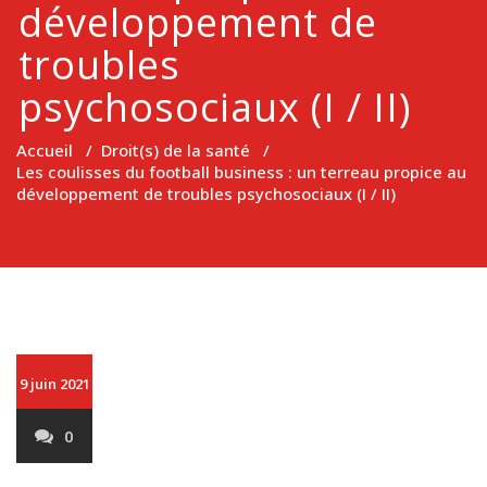
développement de
troubles
psychosociaux (I / II)
Accueil
/
Droit(s) de la santé
/
Les coulisses du football business : un terreau propice au
développement de troubles psychosociaux (I / II)
9 juin 2021
0