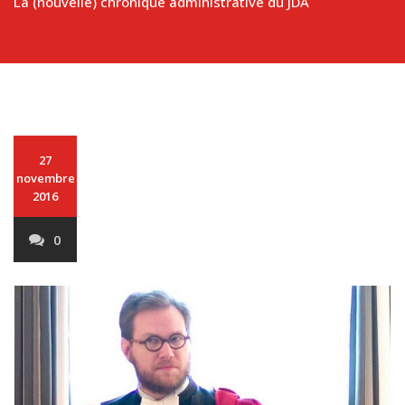
La (nouvelle) chronique administrative du JDA
27
novembre
2016
0