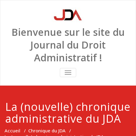
Skip
to
content
Bienvenue sur le site du
Journal du Droit
Administratif !
TOGGLE
NAVIGATION
La (nouvelle) chronique
administrative du JDA
Accueil
/
Chronique du JDA
/