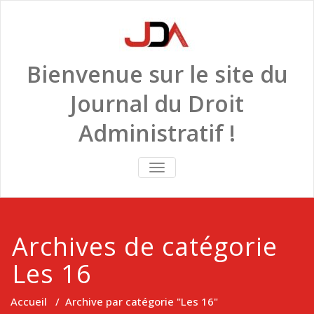
Skip
to
content
Bienvenue sur le site du
Journal du Droit
Administratif !
TOGGLE
NAVIGATION
Archives de catégorie
Les 16
Accueil
/
Archive par catégorie "Les 16"