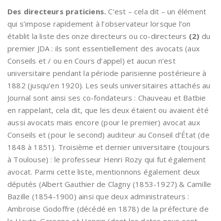
Des directeurs praticiens.
C’est – cela dit – un élément
qui s’impose rapidement à l’observateur lorsque l’on
établit la liste des onze directeurs ou co-directeurs
(2)
du
premier JDA : ils sont essentiellement des avocats (aux
Conseils et / ou en Cours d’appel) et aucun n’est
universitaire pendant la période parisienne postérieure à
1882 (jusqu’en 1920). Les seuls universitaires attachés au
Journal sont ainsi ses co-fondateurs : Chauveau et Batbie
en rappelant, cela dit, que les deux étaient ou avaient été
aussi avocats mais encore (pour le premier) avocat aux
Conseils et (pour le second) auditeur au Conseil d’État (de
1848 à 1851). Troisième et dernier universitaire (toujours
à Toulouse) : le professeur Henri Rozy qui fut également
avocat. Parmi cette liste, mentionnons également deux
députés (Albert Gauthier de Clagny (1853-1927) & Camille
Bazille (1854-1900) ainsi que deux administrateurs :
Ambroise Godoffre (décédé en 1878) de la préfecture de
la Haute-Garonne et Hennin (dont les dates nous sont