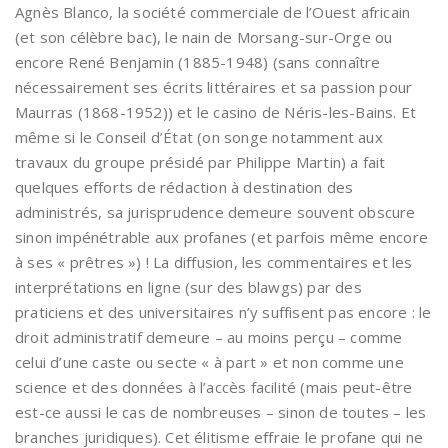
Agnès Blanco, la société commerciale de l’Ouest africain
(et son célèbre bac), le nain de Morsang-sur-Orge ou
encore René Benjamin (1885-1948) (sans connaître
nécessairement ses écrits littéraires et sa passion pour
Maurras (1868-1952)) et le casino de Néris-les-Bains. Et
même si le Conseil d’État (on songe notamment aux
travaux du groupe présidé par Philippe Martin) a fait
quelques efforts de rédaction à destination des
administrés, sa jurisprudence demeure souvent obscure
sinon impénétrable aux profanes (et parfois même encore
à ses « prêtres ») ! La diffusion, les commentaires et les
interprétations en ligne (sur des blawgs) par des
praticiens et des universitaires n’y suffisent pas encore : le
droit administratif demeure – au moins perçu – comme
celui d’une caste ou secte « à part » et non comme une
science et des données à l’accès facilité (mais peut-être
est-ce aussi le cas de nombreuses – sinon de toutes – les
branches juridiques). Cet élitisme effraie le profane qui ne