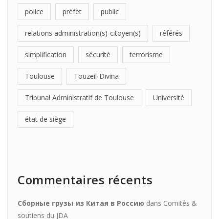
police
préfet
public
relations administration(s)-citoyen(s)
référés
simplification
sécurité
terrorisme
Toulouse
Touzeil-Divina
Tribunal Administratif de Toulouse
Université
état de siège
Commentaires récents
Сборные грузы из Китая в Россию
dans
Comités &
soutiens du JDA