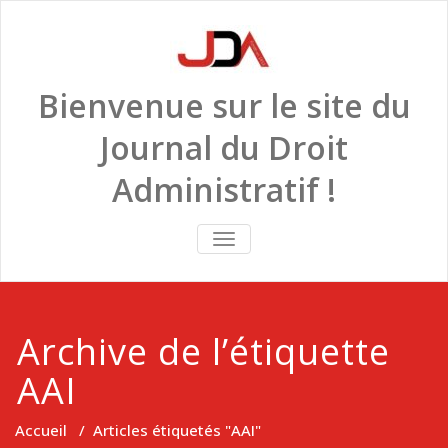
Skip
to
content
Bienvenue sur le site du
Journal du Droit
Administratif !
TOGGLE
NAVIGATION
Archive de l’étiquette
AAI
Accueil
/
Articles étiquetés "AAI"