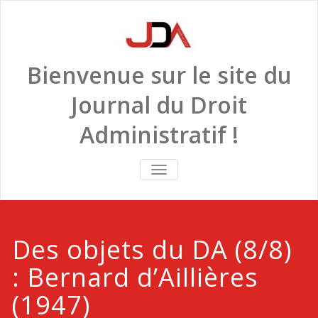
Skip
to
content
Bienvenue sur le site du
Journal du Droit
Administratif !
TOGGLE
NAVIGATION
Des objets du DA (8/8)
: Bernard d’Aillières
(1947)