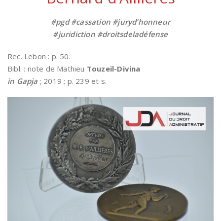
#pgd #cassation #juryd’honneur
#juridiction #droitsdeladéfense
Rec. Lebon : p. 50.
Bibl. : note de Mathieu
Touzeil-Divina
in Gapja
; 2019 ; p. 239 et s.