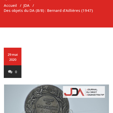
Accueil
/
JDA
/
Des objets du DA (8/8) : Bernard d’Aillières (1947)
29 mai
2020
0