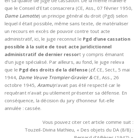
en sa qualité de juge de cassation. De la même manière
que le Conseil d’Etat consacrera (CE, Ass., 07 février 1950,
Dame Lamotte
) un principe général du droit (Pgd) selon
lequel il était possible, même sans texte, de matérialiser
un recours en excès de pouvoir contre tout acte
administratif, ici, le juge reconnut le
Pgd d’une cassation
possible à la suite de tout acte juridictionnel
administratif de dernier ressor
t y compris émanant
d’un juge spécialisé. Par ailleurs, au fond, le juge releva
que le
Pgd des droits de la défense
(
cf.
CE, Sect., 5 mai
1944,
Dame Veuve Trompier-Gravier &
CE, Ass., 26
octobre 1945,
Aramu
)n’avait pas été respecté car le
requérant n’avait pu utilement présenter sa défense. En
conséquence, la décision du jury d’honneur fut-elle
annulée : cassée.
Vous pouvez citer cet article comme suit :
Touzeil-Divina Mathieu, « Des objets du DA (8/8) :
Bernard d’Aillières (1947) »