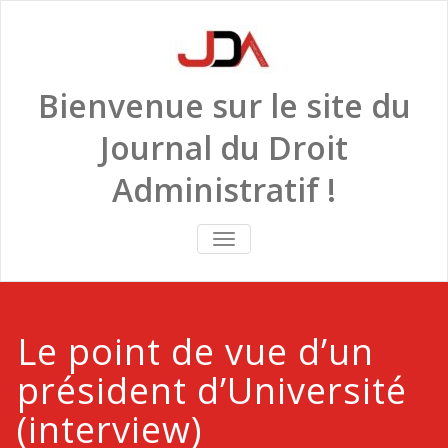
Skip
to
content
Bienvenue sur le site du
Journal du Droit
Administratif !
TOGGLE
NAVIGATION
Le point de vue d’un
président d’Université
(interview)