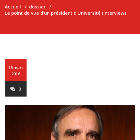
Accueil
/
dossier
/
Le point de vue d’un président d’Université (interview)
16 mars
2016
0