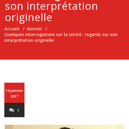
son interprétation
originelle
Accueil
/
dossier
/
Quelques interrogations sur la laïcité : regards sur son
interprétation originelle
14 janvier
2017
1