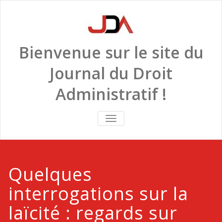
Skip
to
content
Bienvenue sur le site du
Journal du Droit
Administratif !
TOGGLE
NAVIGATION
Quelques
interrogations sur la
laïcité : regards sur