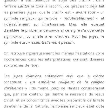
question a été identique au sujet des crucifix : dans
l’affaire
Lautsi
, la Cour a reconnu, ce qu’avaient déjà fait
les premiers juges, que le crucifix est «
avant tout
» un
symbole religieux, qui renvoie «
indubitablement
», et
indéniablement au christianisme. Mais elle écartait
d’emblée le problème de savoir si ce signe n’a que cette
signification, ou si elle a en d’autres. Pour les juges, le
symbole était «
essentiellement passif
».
On retrouve rigoureusement les mêmes hésitations voire
incohérences dans les interprétations qui sont données
aux crèches de Noël.
Les juges d’Amiens estimaient ainsi que la crèche
constituait «
un emblème religieux de la religion
chrétienne
» ; de même, ceux de Nantes considéraient
que, par son contenu qui illustre la naissance de Jésus
Christ, et sa concomitance avec les préparatifs de la fête
chrétienne de la Nativité, l’emblème religieux était doté