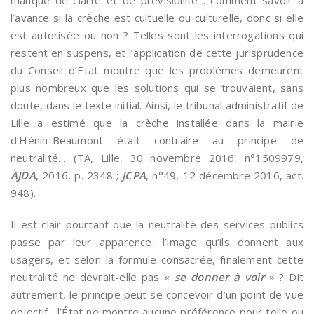
manque de clarté et de prévisibilité : comment savoir à
l’avance si la crèche est cultuelle ou culturelle, donc si elle
est autorisée ou non ? Telles sont les interrogations qui
restent en suspens, et l’application de cette jurisprudence
du Conseil d’Etat montre que les problèmes demeurent
plus nombreux que les solutions qui se trouvaient, sans
doute, dans le texte initial. Ainsi, le tribunal administratif de
Lille a estimé que la crèche installée dans la mairie
d’Hénin-Beaumont était contraire au principe de
neutralité… (TA, Lille, 30 novembre 2016, n°1509979,
AJDA
, 2016, p. 2348 ;
JCPA
, n°49, 12 décembre 2016, act.
948).
Il est clair pourtant que la neutralité des services publics
passe par leur apparence, l’image qu’ils donnent aux
usagers, et selon la formule consacrée, finalement cette
neutralité ne devrait-elle pas «
se donner à voir
» ? Dit
autrement, le principe peut se concevoir d’un point de vue
objectif : l’État ne montre aucune préférence pour telle ou