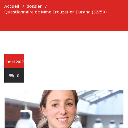
Accueil
/
dossier
/
Questionnaire de Mme Crouzatier-Durand (32/50)
2 mai 2017
0