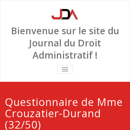
Skip
to
content
Bienvenue sur le site du
Journal du Droit
Administratif !
TOGGLE
NAVIGATION
Questionnaire de Mme
Crouzatier-Durand
(32/50)